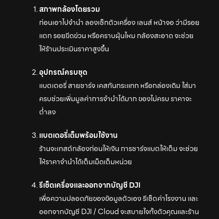
สภาพกล้องโดยรวม
ก่อนเอาไปจำนำ ลองเช็กตัวเครื่อง เลนส์ หน้าจอ ว่ามีรอย
แตก รอยขีดข่วน หรือคราบฝุ่นไหม กล้องสะอาด จะช่วย
ให้ร้านประเมินราคาสูงขึ้น
อุปกรณ์ครบชุด
แบตเตอรี่ สายชาร์จ เคสกันกระแทก หรือกล่องเดิม ใส่มา
ครบช่วยเพิ่มมูลค่าการจำนำได้มาก ของไม่ครบ ราคาจะ
ต่ำลง
แบตเตอรี่เต็มพร้อมใช้งาน
ร้านจะเทสต์กล้องก่อนให้เงิน การชาร์จแบตให้เต็ม จะช่วย
ให้ราคาจำนำได้เต็มเม็ดเต็มหน่วย
รีเซ็ตเครื่องและออกจากบัญชี DJI
เพื่อความปลอดภัยของข้อมูลตัวเอง รีเซ็ตค่าโรงงาน และ
ออกจากบัญชี DJI / Cloud จะสบายใจทั้งตัวคุณและร้าน