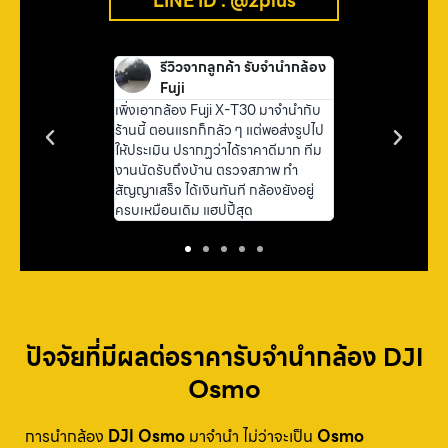
LINE ID : @2plus
าย Vlog กรุงเทพ
รีวิวจากลูกค้า รับจำนำกล้อง
คุณฟ้า –
Fuji
เทนต์
 Action 3 มาจำนำ
เพิ่งเอากล้อง Fuji X-T30 มาจำนำกับ
“ไม่อยากขายกล้อ
ด้เงินสดทันที แถม
ร้านนี้ ตอนแรกก็กลัว ๆ แต่พอส่งรูปไป
เอง เลยเอามาจำน
่ายคลิปต่อ สะดวก
ให้ประเมิน ปรากฏว่าได้ราคาดีมาก ทีม
มาก ๆ แถมยังมีเวล
ดเลย”
งานนัดรับถึงบ้าน ตรวจสภาพ ทำ
กลับไปใช้ ทำให้ทำ
สัญญาเสร็จ ได้เงินทันที กล้องยังอยู่
จริง ๆ”
ครบเหมือนเดิม แฮปปี้สุด
ปัจจัยที่มีผลต่อราคารับจำนำกล้อง DJI
Osmo
การนำกล้อง
DJI Osmo
มาจำนำ ไม่ว่าจะเป็น
Osmo