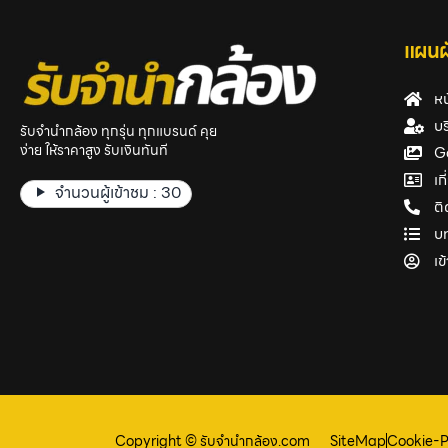
แผนผั
หน
บร
รับจำนำกล้อง ทุกรุ่น ทุกแบรนด์ คุย
ง่าย ให้ราคาสูง รับเงินทันที
G
เก
จำนวนผู้เข้าชม :
30
ติ
บ
เข
Copyright © รับจํานํากล้อง.com
SiteMap
Cookie-P