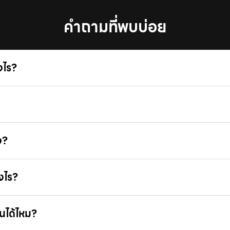
คำถามที่พบบ่อย
งไร?
ง?
งไร?
านได้ไหม?