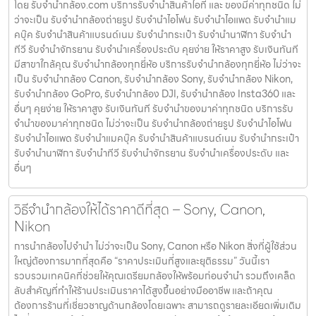
โดย รับจํานํากล้อง.com บริการรับจํานําสินค้าไอที และ ของมีค่าทุกชนิด ไม่
ว่าจะเป็น รับจํานํากล้องถ่ายรูป รับจํานําไอโฟน รับจํานําไอแพด รับจํานําแม
คบุ๊ค รับจํานําสินค้าแบรนด์เนม รับจํานํากระเป๋า รับจํานํานาฬิกา รับจํานํา
ทีวี รับจํานําจักรยาน รับจํานําเครื่องประดับ คุยง่าย ให้ราคาสูง รับเงินทันที
มีสาขาใกล้คุณ รับจำนำกล้องทุกยี่ห้อ บริการรับจำนำกล้องทุกยี่ห้อ ไม่ว่าจะ
เป็น รับจำนำกล้อง Canon, รับจำนำกล้อง Sony, รับจำนำกล้อง Nikon,
รับจำนำกล้อง GoPro, รับจำนำกล้อง DJI, รับจำนำกล้อง Insta360 และ
อื่นๆ คุยง่าย ให้ราคาสูง รับเงินทันที รับจำนำของมาค่าทุกชนิด บริการรับ
จำนำของมาค่าทุกชนิด ไม่ว่าจะเป็น รับจํานํากล้องถ่ายรูป รับจํานําไอโฟน
รับจํานําไอแพด รับจํานําแมคบุ๊ค รับจํานําสินค้าแบรนด์เนม รับจํานํากระเป๋า
รับจํานํานาฬิกา รับจํานําทีวี รับจํานําจักรยาน รับจํานําเครื่องประดับ และ
อื่นๆ
วิธีจำนำกล้องให้ได้ราคาดีที่สุด – Sony, Canon,
Nikon
การนำกล้องไปจำนำ ไม่ว่าจะเป็น Sony, Canon หรือ Nikon สิ่งที่ผู้ใช้ส่วน
ใหญ่ต้องการมากที่สุดคือ “ราคาประเมินที่สูงและยุติธรรม” วันนี้เรา
รวบรวมเทคนิคที่ช่วยให้คุณเตรียมกล้องให้พร้อมก่อนจำนำ รวมถึงเคล็ด
ลับสำคัญที่ทำให้ร้านประเมินราคาได้สูงขึ้นอย่างมืออาชีพ และถ้าคุณ
ต้องการร้านที่เชี่ยวชาญด้านกล้องโดยเฉพาะ สามารถดูรายละเอียดเพิ่มเติม