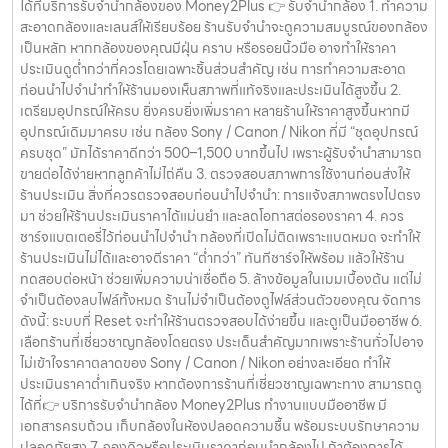
ได้ที่บริการรับจำนำกล้องของ Money2Plus 👉 รับจำนำกล้อง 1. ทำความ
สะอาดกล้องและเลนส์ให้เรียบร้อย ร้านรับจำนำจะดูความสมบูรณ์ของกล้อง
เป็นหลัก หากกล้องของคุณมีฝุ่น คราบ หรือรอยนิ้วมือ อาจทำให้ราคา
ประเมินดูต่ำกว่าที่ควรโดยเฉพาะชิ้นส่วนสำคัญ เช่น การทำความสะอาด
ก่อนนำไปจำนำทำให้ร้านมองเห็นสภาพที่แท้จริงและประเมินได้สูงขึ้น 2.
เตรียมอุปกรณ์ให้ครบ ยิ่งครบยิ่งเพิ่มราคา หลายร้านให้ราคาสูงขึ้นหากมี
อุปกรณ์เดิมมาครบ เช่น กล้อง Sony / Canon / Nikon ที่มี “ชุดอุปกรณ์
ครบชุด” มักได้ราคาดีกว่า 500–1,500 บาทขึ้นไป เพราะผู้รับจำนำสามารถ
ขายต่อได้ง่ายหากลูกค้าไม่ไถ่คืน 3. ตรวจสอบสภาพการใช้งานก่อนส่งให้
ร้านประเมิน สิ่งที่ควรตรวจสอบก่อนนำไปจำนำ: การแจ้งสภาพตรงไปตรง
มา ช่วยให้ร้านประเมินราคาได้แม่นยำ และลดโอกาสต่อรองราคา 4. ควร
ชาร์จแบตเตอรี่ไว้ก่อนนำไปจำนำ กล้องที่เปิดไม่ติดเพราะแบตหมด จะทำให้
ร้านประเมินไม่ได้และอาจตีราคา “ต่ำกว่า” ทันทีชาร์จให้พร้อม แล้วให้ร้าน
ทดสอบต่อหน้า ช่วยเพิ่มความน่าเชื่อถือ 5. ล้างข้อมูลในเมมเบื้องต้น แต่ไม่
จำเป็นต้องลบไฟล์ทั้งหมด ร้านไม่จำเป็นต้องดูไฟล์ส่วนตัวของคุณ จัดการ
ดังนี้: ระบบที่ Reset จะทำให้ร้านตรวจสอบได้ง่ายขึ้น และดูเป็นมืออาชีพ 6.
เลือกร้านที่เชี่ยวชาญกล้องโดยตรง ประเด็นสำคัญมากเพราะร้านทั่วไปอาจ
ไม่เข้าใจราคาตลาดของ Sony / Canon / Nikon อย่างละเอียด ทำให้
ประเมินราคาต่ำเกินจริง หากต้องการร้านที่เชี่ยวชาญเฉพาะทาง สามารถดู
ได้ที่👉 บริการรับจำนำกล้อง Money2Plus ทำงานแบบมืออาชีพ มี
เอกสารครบถ้วน เก็บกล้องในห้องปลอดความชื้น พร้อมระบบรักษาความ
ปลอดภัยสูง 7. จองคิวหรือประเมินราคาก่อนนำกล้องไป ถ้าต้องการได้