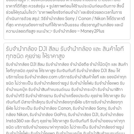
ราคาที่ดีที่สุด ควรส่งรุ่น + รูปสภาพก่อนให้ร้านประเมินก่อนเดินทาง สิ่งนี้
ช่วยให้คุณมั่นใจว่า “ราคาพอใจจริงก่อนจำนำ”และยังช่วยลดเวลาในการ
ดำเนินการด้วย สรุป: วิธีจำนำกล้อง Sony / Canon / Nikon ให้ได้ราคาดี
ที่สุด หากคุณต้องการร้านที่ให้ราคาเป็นธรรม เชี่ยวชาญด้านกล้อง และมี
ความปลอดภัยสูง แนะนำ👉 รับจำนำกล้อง – Money2Plus
รับจำนำกล้อง DJI สีลม รับจํานํากล้อง และ สินค้าไอที
ทุกชนิด คุยง่าย ให้ราคาสูง
รับจำนำกล้อง DJI สีลม รับจํานํากล้อง จำนำมือถือ จำนำโน๊ตบุ๊ก และ สินค้า
ไอทีทุกชนิด คุยง่าย ให้ราคาสูง รับเงินทันที รับจำนำกล้อง DJI สีลม ให้
บริการโดย รับจํานํากล้อง.com บริการรับจํานําสินค้าไอที และ ของมีค่าทุก
ชนิด ไม่ว่าจะเป็น รับจํานํากล้องถ่ายรูป รับจํานําไอโฟน รับจํานําไอแพด รับ
จํานําแมคบุ๊ค รับจํานําสินค้าแบรนด์เนม รับจํานํากระเป๋า รับจํานํานาฬิกา
รับจํานําทีวี รับจํานําจักรยาน รับจํานําเครื่องประดับ คุยง่าย ให้ราคาสูง รับ
เงินทันที มีสาขาใกล้คุณ รับจำนำกล้องทุกยี่ห้อ บริการรับจำนำกล้องทุก
ยี่ห้อ ไม่ว่าจะเป็น รับจำนำกล้อง Canon, รับจำนำกล้อง Sony, รับจำนำ
กล้อง Nikon, รับจำนำกล้อง GoPro, รับจำนำกล้อง DJI, รับจำนำกล้อง
Insta360 และ อื่นๆ คุยง่าย ให้ราคาสูง รับเงินทันที รับจำนำของมาค่าทุก
ชนิด บริการรับจำนำของมาค่าทุกชนิด ไม่ว่าจะเป็น รับจํานํากล้องถ่ายรูป
รับจํานําไอโฟน รับจํานําไอแพด รับจํานําแมคบุ๊ค รับจํานําสินค้าแบรนด์เนม