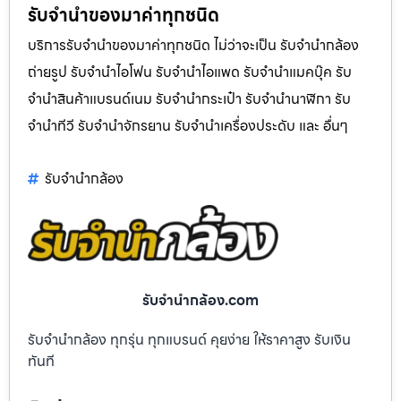
รับจำนำของมาค่าทุกชนิด
บริการรับจำนำของมาค่าทุกชนิด ไม่ว่าจะเป็น รับจํานํากล้อง
ถ่ายรูป รับจํานําไอโฟน รับจํานําไอแพด รับจํานําแมคบุ๊ค รับ
จํานําสินค้าแบรนด์เนม รับจํานํากระเป๋า รับจํานํานาฬิกา รับ
จํานําทีวี รับจํานําจักรยาน รับจํานําเครื่องประดับ และ อื่นๆ
รับจํานํากล้อง
รับจํานํากล้อง.com
รับจำนำกล้อง ทุกรุ่น ทุกแบรนด์ คุยง่าย ให้ราคาสูง รับเงิน
ทันที