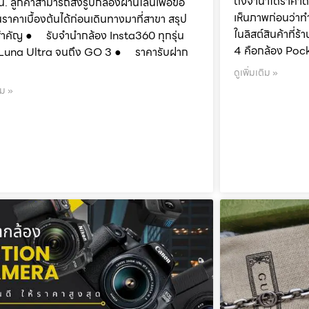
ถึงจำนำได้ราคาด
น. ลูกค้าสามารถส่งรูปกล้องผ่านไลน์เพื่อขอ
เห็นภาพก่อนว่าท
นราคาเบื้องต้นได้ก่อนเดินทางมาที่สาขา สรุป
ในลิสต์สินค้าที
สำคัญ ● รับจำนำกล้อง Insta360 ทุกรุ่น
4 คือกล้อง Poc
ต่ Luna Ultra จนถึง GO 3 ● ราคารับฝาก
ดูเพิ่มเติม »
ิม »