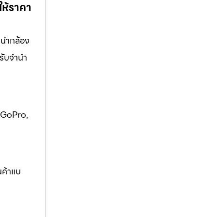
ให้ราคา
านํากล้อง
รับจํานํา
ง GoPro,
ินค้าแบ