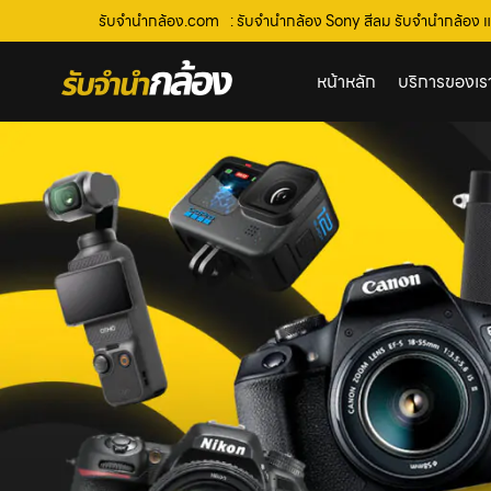
รับจํานํากล้อง.com
: รับจำนำกล้อง Sony สีลม รับจํานํากล้อง แล
หน้าหลัก
บริการของเร