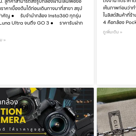
ถึงจำนำได้ราคาด
น. ลูกค้าสามารถส่งรูปกล้องผ่านไลน์เพื่อขอ
เห็นภาพก่อนว่าท
นราคาเบื้องต้นได้ก่อนเดินทางมาที่สาขา สรุป
ในลิสต์สินค้าที
สำคัญ ● รับจำนำกล้อง Insta360 ทุกรุ่น
4 คือกล้อง Poc
ต่ Luna Ultra จนถึง GO 3 ● ราคารับฝาก
ดูเพิ่มเติม »
ิม »