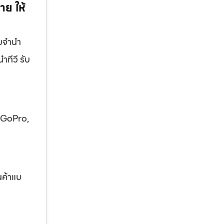
าย ให้
จํานํา
าทีวี รับ
ง GoPro,
ินค้าแบ