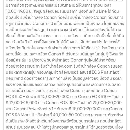
บริการทั่วกรุงเทพมหานครและปริมณฑล เปิดให้บริการทุกวัน เวลา
10.00-19.00 น. ส่งรูปกล้องขอประเมินราคาเบื้องต้นผ่าน Line ได้ก่อน
ตัดสินใจ รับจำนำกล้อง Canon คืออะไร รับจำนำกล้อง Canon คือบริการ
ที่ลูกค้านำกล้อง Canon มาฝากไว้กับร้านเพื่อแลกเป็นเงินสด โดยกล้องยัง
คงเป็นกรรมสิทธิ์ของลูกค้า และสามารถนำเงินมาไถ่ถอนกล้องคืนได้ตาม
เงื่อนไขที่ตกลงกับร้าน ต่างจากการขายกล้องขาดที่กรรมสิทธิ์จะโอนไปเป็น
ของร้านทันที บริการนี้จึงเหมาะกับผู้ที่ต้องการเงินด่วนแต่ยังต้องการใช้
กล้องตัวเดิมต่อในอนาคต รับจำนำกล้อง.com ให้บริการ จำนำกล้อง หลาก
หลายยี่ห้อ โดยเฉพาะกล้อง Canon ที่ได้รับความนิยมสูงในกลุ่มผู้ใช้งานทั้ง
มือสมัครเล่นและมืออาชีพ รับจำนำกล้อง Canon รุ่นไหนได้บ้าง พร้อม
ตัวอย่างอัตรารับฝาก รับจำนำกล้อง.com รับจำนำกล้อง Canon รุ่นยอด
นิยมหลากหลายรุ่น ครอบคลุมทั้งกล้องมิเรอร์เลสซีรีส์ EOS R และกล้อง
คอมแพกต์ ตัวอย่างอัตรารับฝากด้านล่างเป็นข้อมูลอ้างอิงเบื้องต้น อัตรา
จริงอาจเปลี่ยนแปลงตามสภาพเครื่อง อุปกรณ์ที่มี และสถานการณ์ตลาด
ณ ขณะนั้น ตัวอย่างอัตรารับจำนำกล้อง Canon รุ่นยอดนิยม Canon
EOS R50 – รับฝากที่ 15,000-20,000 บาท Canon EOS R10 – รับฝาก
ที่ 12,000-18,000 บาท Canon EOS R8 – รับฝากที่ 25,000-30,000
บาท Canon PowerShot V1 – รับฝากที่ 15,000-20,000 บาท Canon
EOS R6 Mark II – รับฝากที่ 40,000-50,000 บาท หมายเหตุ: อัตราข้าง
ต้นเป็นราคาอ้างอิงสำหรับกล้องสภาพดีพร้อมอุปกรณ์ครบ ก่อนนำกล้อง
เข้าประเมินจริง แนะนำให้ส่งรูปกล้องและอุปกรณ์ที่มีให้ร้านตรวจสอบเบื้อง