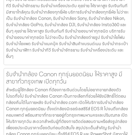
ทีวี รับจํานําจักรยาน รับจํานําเครื่องประดับ คุยง่าย ให้ราคาสูง รับเงินทันที
มีสาขาใกล้คุณ รับจำนำกล้องทุกยี่ห้อ บริการรับจำนำกล้องทุกยี่ห้อ ไม่ว่าจะ
เป็น รับจำนำกล้อง Canon, รับจำนำกล้อง Sony, รับจำนำกล้อง Nikon,
รับจำนำกล้อง GoPro, รับจำนำกล้อง DJI, รับจำนำกล้อง Insta360 และ
อื่นๆ คุยง่าย ให้ราคาสูง รับเงินทันที รับจำนำของมาค่าทุกชนิด บริการรับ
จำนำของมาค่าทุกชนิด ไม่ว่าจะเป็น รับจํานํากล้องถ่ายรูป รับจํานําไอโฟน
รับจํานําไอแพด รับจํานําแมคบุ๊ค รับจํานําสินค้าแบรนด์เนม รับจํานํากระเป๋า
รับจํานํานาฬิกา รับจํานําทีวี รับจํานําจักรยาน รับจํานําเครื่องประดับ และ
อื่นๆ
รับจำนำกล้อง Canon ทุกรุ่นยอดนิยม ให้ราคาสูง มี
สาขาทั่วกรุงเทพ เปิดทุกวัน
สำหรับผู้ใช้กล้อง Canon ที่ต้องการเงินด่วนโดยไม่อยากขายกล้องตัว
โปรดทิ้งไป รับจำนำกล้อง Canon เป็นทางเลือกที่ช่วยให้ยังมีสิทธิ์ไถ่ถอน
กล้องคืนได้ในภายหลัง รับจำนำกล้อง.com เปิดให้บริการรับจำนำกล้อง
Canon ทุกรุ่นยอดนิยม ตั้งแต่กล้องมิเรอร์เลสซีรีส์ EOS R ไปจนถึงกล้อง
คอมแพกต์ พร้อมสาขาที่กระจายอยู่ทั่วกรุงเทพมหานครและปริมณฑล เปิด
ให้บริการทุกวัน สะดวกสำหรับผู้ที่ต้องการติดต่อสอบถามหรือส่งรูปกล้อง
เพื่อขอประเมินราคาเบื้องต้นก่อนตัดสินใจ สรุปประเด็นสำคัญ รับจำนำ
กล้อง Canon ทุกรุ่นยอดนิยม ทั้งซีรีส์ EOS R และ PowerShot มีสาขาให้