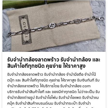
รับจำนำกล้องลาดพร้าว รับจํานํากล้อง และ
สินค้าไอทีทุกชนิด คุยง่าย ให้ราคาสูง
รับจำนำกล้องลาดพร้าว รับจํานํากล้อง จำนำมือถือ จำนำโน๊
ตบุ๊ก และ สินค้าไอทีทุกชนิด คุยง่าย ให้ราคาสูง รับเงินทันที รับ
จำนำกล้องลาดพร้าว ให้บริการโดย รับจํานํากล้อง.com
บริการรับจํานําสินค้าไอที และ ของมีค่าทุกชนิด ไม่ว่าจะเป็น รับ
จํานํากล้องถ่ายรูป รับจํานําไอโฟน รับจํานําไอแพด รับจํานําแม
คบุ๊ค รับจํานําสินค้าแบรนด์เนม รับจํานํากระเป๋า รับจํานํา