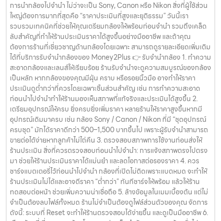
การนำกล้องไปจำนำ ไม่ว่าจะเป็น Sony, Canon หรือ Nikon สิ่งที่ผู้ใช้ส่วน
ใหญ่ต้องการมากที่สุดคือ “ราคาประเมินที่สูงและยุติธรรม” วันนี้เรา
รวบรวมเทคนิคที่ช่วยให้คุณเตรียมกล้องให้พร้อมก่อนจำนำ รวมถึงเคล็ด
ลับสำคัญที่ทำให้ร้านประเมินราคาได้สูงขึ้นอย่างมืออาชีพ และถ้าคุณ
ต้องการร้านที่เชี่ยวชาญด้านกล้องโดยเฉพาะ สามารถดูรายละเอียดเพิ่มเติม
ได้ที่บริการรับจำนำกล้องของ Money2Plus 👉 รับจำนำกล้อง 1. ทำความ
สะอาดกล้องและเลนส์ให้เรียบร้อย ร้านรับจำนำจะดูความสมบูรณ์ของกล้อง
เป็นหลัก หากกล้องของคุณมีฝุ่น คราบ หรือรอยนิ้วมือ อาจทำให้ราคา
ประเมินดูต่ำกว่าที่ควรโดยเฉพาะชิ้นส่วนสำคัญ เช่น การทำความสะอาด
ก่อนนำไปจำนำทำให้ร้านมองเห็นสภาพที่แท้จริงและประเมินได้สูงขึ้น 2.
เตรียมอุปกรณ์ให้ครบ ยิ่งครบยิ่งเพิ่มราคา หลายร้านให้ราคาสูงขึ้นหากมี
อุปกรณ์เดิมมาครบ เช่น กล้อง Sony / Canon / Nikon ที่มี “ชุดอุปกรณ์
ครบชุด” มักได้ราคาดีกว่า 500–1,500 บาทขึ้นไป เพราะผู้รับจำนำสามารถ
ขายต่อได้ง่ายหากลูกค้าไม่ไถ่คืน 3. ตรวจสอบสภาพการใช้งานก่อนส่งให้
ร้านประเมิน สิ่งที่ควรตรวจสอบก่อนนำไปจำนำ: การแจ้งสภาพตรงไปตรง
มา ช่วยให้ร้านประเมินราคาได้แม่นยำ และลดโอกาสต่อรองราคา 4. ควร
ชาร์จแบตเตอรี่ไว้ก่อนนำไปจำนำ กล้องที่เปิดไม่ติดเพราะแบตหมด จะทำให้
ร้านประเมินไม่ได้และอาจตีราคา “ต่ำกว่า” ทันทีชาร์จให้พร้อม แล้วให้ร้าน
ทดสอบต่อหน้า ช่วยเพิ่มความน่าเชื่อถือ 5. ล้างข้อมูลในเมมเบื้องต้น แต่ไม่
จำเป็นต้องลบไฟล์ทั้งหมด ร้านไม่จำเป็นต้องดูไฟล์ส่วนตัวของคุณ จัดการ
ดังนี้: ระบบที่ Reset จะทำให้ร้านตรวจสอบได้ง่ายขึ้น และดูเป็นมืออาชีพ 6.