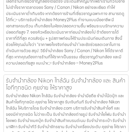
เลือกร้านที่เชี่ยวชาญกล้องโดยตรง ประเด็นสำคัญมากเพราะร้านทั่วไปอาจ
ไม่เข้าใจราคาตลาดของ Sony / Canon / Nikon อย่างละเอียด ทำให้
ประเมินราคาต่ำเกินจริง หากต้องการร้านที่เชี่ยวชาญเฉพาะทาง สามารถดู
ได้ที่👉 บริการรับจำนำกล้อง Money2Plus ทำงานแบบมืออาชีพ มี
เอกสารครบถ้วน เก็บกล้องในห้องปลอดความชื้น พร้อมระบบรักษาความ
ปลอดภัยสูง 7. จองคิวหรือประเมินราคาก่อนนำกล้องไป ถ้าต้องการได้
ราคาที่ดีที่สุด ควรส่งรุ่น + รูปสภาพก่อนให้ร้านประเมินก่อนเดินทาง สิ่งนี้
ช่วยให้คุณมั่นใจว่า “ราคาพอใจจริงก่อนจำนำ”และยังช่วยลดเวลาในการ
ดำเนินการด้วย สรุป: วิธีจำนำกล้อง Sony / Canon / Nikon ให้ได้ราคาดี
ที่สุด หากคุณต้องการร้านที่ให้ราคาเป็นธรรม เชี่ยวชาญด้านกล้อง และมี
ความปลอดภัยสูง แนะนำ👉 รับจำนำกล้อง – Money2Plus
รับจำนำกล้อง Nikon ใกล้ฉัน รับจํานํากล้อง และ สินค้า
ไอทีทุกชนิด คุยง่าย ให้ราคาสูง
รับจำนำกล้อง Nikon ใกล้ฉัน รับจํานํากล้อง จำนำมือถือ จำนำโน๊ตบุ๊ก และ
สินค้าไอทีทุกชนิด คุยง่าย ให้ราคาสูง รับเงินทันที รับจำนำกล้อง Nikon
ใกล้ฉัน ให้บริการโดย รับจํานํากล้อง.com บริการรับจํานําสินค้าไอที และ
ของมีค่าทุกชนิด ไม่ว่าจะเป็น รับจํานํากล้องถ่ายรูป รับจํานําไอโฟน รับจํานํา
ไอแพด รับจํานําแมคบุ๊ค รับจํานําสินค้าแบรนด์เนม รับจํานํากระเป๋า รับจํานํา
นาฬิกา รับจํานําทีวี รับจํานําจักรยาน รับจํานําเครื่องประดับ คุยง่าย ให้ราคา