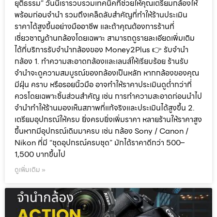
ยุติธรรม” วันนี้เรารวบรวมเทคนิคที่ช่วยให้คุณเตรียมกล้องให้
พร้อมก่อนจำนำ รวมถึงเคล็ดลับสำคัญที่ทำให้ร้านประเมิน
ราคาได้สูงขึ้นอย่างมืออาชีพ และถ้าคุณต้องการร้านที่
เชี่ยวชาญด้านกล้องโดยเฉพาะ สามารถดูรายละเอียดเพิ่มเติม
ได้ที่บริการรับจำนำกล้องของ Money2Plus 👉 รับจำนำ
กล้อง 1. ทำความสะอาดกล้องและเลนส์ให้เรียบร้อย ร้านรับ
จำนำจะดูความสมบูรณ์ของกล้องเป็นหลัก หากกล้องของคุณ
มีฝุ่น คราบ หรือรอยนิ้วมือ อาจทำให้ราคาประเมินดูต่ำกว่าที่
ควรโดยเฉพาะชิ้นส่วนสำคัญ เช่น การทำความสะอาดก่อนนำไป
จำนำทำให้ร้านมองเห็นสภาพที่แท้จริงและประเมินได้สูงขึ้น 2.
เตรียมอุปกรณ์ให้ครบ ยิ่งครบยิ่งเพิ่มราคา หลายร้านให้ราคาสูง
ขึ้นหากมีอุปกรณ์เดิมมาครบ เช่น กล้อง Sony / Canon /
Nikon ที่มี “ชุดอุปกรณ์ครบชุด” มักได้ราคาดีกว่า 500–
1,500 บาทขึ้นไป
ดูเพิ่มเติม »