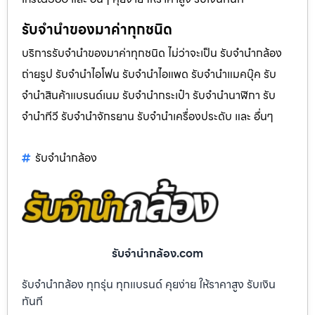
รับจำนำของมาค่าทุกชนิด
บริการรับจำนำของมาค่าทุกชนิด ไม่ว่าจะเป็น รับจํานํากล้อง
ถ่ายรูป รับจํานําไอโฟน รับจํานําไอแพด รับจํานําแมคบุ๊ค รับ
จํานําสินค้าแบรนด์เนม รับจํานํากระเป๋า รับจํานํานาฬิกา รับ
จํานําทีวี รับจํานําจักรยาน รับจํานําเครื่องประดับ และ อื่นๆ
รับจํานํากล้อง
รับจํานํากล้อง.com
รับจำนำกล้อง ทุกรุ่น ทุกแบรนด์ คุยง่าย ให้ราคาสูง รับเงิน
ทันที