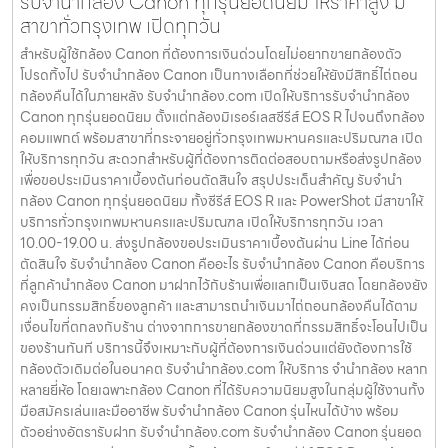
รับจำนำกล้อง Canon ทุกรุ่นยอดนิยม ให้ราคาสูง มี
สาขาทั่วกรุงเทพ เปิดทุกวัน
สำหรับผู้ใช้กล้อง Canon ที่ต้องการเงินด่วนโดยไม่อยากขายกล้องตัว
โปรดทิ้งไป รับจำนำกล้อง Canon เป็นทางเลือกที่ช่วยให้ยังมีสิทธิ์ไถ่ถอน
กล้องคืนได้ในภายหลัง รับจำนำกล้อง.com เปิดให้บริการรับจำนำกล้อง
Canon ทุกรุ่นยอดนิยม ตั้งแต่กล้องมิเรอร์เลสซีรีส์ EOS R ไปจนถึงกล้อง
คอมแพกต์ พร้อมสาขาที่กระจายอยู่ทั่วกรุงเทพมหานครและปริมณฑล เปิด
ให้บริการทุกวัน สะดวกสำหรับผู้ที่ต้องการติดต่อสอบถามหรือส่งรูปกล้อง
เพื่อขอประเมินราคาเบื้องต้นก่อนตัดสินใจ สรุปประเด็นสำคัญ รับจำนำ
กล้อง Canon ทุกรุ่นยอดนิยม ทั้งซีรีส์ EOS R และ PowerShot มีสาขาให้
บริการทั่วกรุงเทพมหานครและปริมณฑล เปิดให้บริการทุกวัน เวลา
10.00-19.00 น. ส่งรูปกล้องขอประเมินราคาเบื้องต้นผ่าน Line ได้ก่อน
ตัดสินใจ รับจำนำกล้อง Canon คืออะไร รับจำนำกล้อง Canon คือบริการ
ที่ลูกค้านำกล้อง Canon มาฝากไว้กับร้านเพื่อแลกเป็นเงินสด โดยกล้องยัง
คงเป็นกรรมสิทธิ์ของลูกค้า และสามารถนำเงินมาไถ่ถอนกล้องคืนได้ตาม
เงื่อนไขที่ตกลงกับร้าน ต่างจากการขายกล้องขาดที่กรรมสิทธิ์จะโอนไปเป็น
ของร้านทันที บริการนี้จึงเหมาะกับผู้ที่ต้องการเงินด่วนแต่ยังต้องการใช้
กล้องตัวเดิมต่อในอนาคต รับจำนำกล้อง.com ให้บริการ จำนำกล้อง หลาก
หลายยี่ห้อ โดยเฉพาะกล้อง Canon ที่ได้รับความนิยมสูงในกลุ่มผู้ใช้งานทั้ง
มือสมัครเล่นและมืออาชีพ รับจำนำกล้อง Canon รุ่นไหนได้บ้าง พร้อม
ตัวอย่างอัตรารับฝาก รับจำนำกล้อง.com รับจำนำกล้อง Canon รุ่นยอด