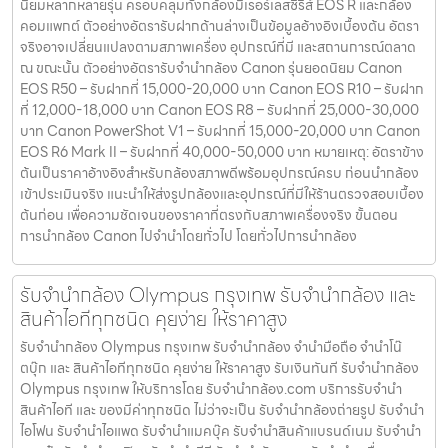
นิยมหลากหลายรุ่น ครอบคลุมทั้งกล้องมิเรอร์เลสซีรีส์ EOS R และกล้อง
คอมแพกต์ ตัวอย่างอัตรารับฝากด้านล่างเป็นข้อมูลอ้างอิงเบื้องต้น อัตรา
จริงอาจเปลี่ยนแปลงตามสภาพเครื่อง อุปกรณ์ที่มี และสถานการณ์ตลาด
ณ ขณะนั้น ตัวอย่างอัตรารับจำนำกล้อง Canon รุ่นยอดนิยม Canon
EOS R50 – รับฝากที่ 15,000-20,000 บาท Canon EOS R10 – รับฝาก
ที่ 12,000-18,000 บาท Canon EOS R8 – รับฝากที่ 25,000-30,000
บาท Canon PowerShot V1 – รับฝากที่ 15,000-20,000 บาท Canon
EOS R6 Mark II – รับฝากที่ 40,000-50,000 บาท หมายเหตุ: อัตราข้าง
ต้นเป็นราคาอ้างอิงสำหรับกล้องสภาพดีพร้อมอุปกรณ์ครบ ก่อนนำกล้อง
เข้าประเมินจริง แนะนำให้ส่งรูปกล้องและอุปกรณ์ที่มีให้ร้านตรวจสอบเบื้อง
ต้นก่อน เพื่อความชัดเจนของราคาที่ตรงกับสภาพเครื่องจริง ขั้นตอน
การนำกล้อง Canon ไปจำนำโดยทั่วไป โดยทั่วไปการนำกล้อง
รับจํานํากล้อง Olympus กรุงเทพ รับจํานํากล้อง และ
สินค้าไอทีทุกชนิด คุยง่าย ให้ราคาสูง
รับจํานํากล้อง Olympus กรุงเทพ รับจํานํากล้อง จำนำมือถือ จำนำโน๊
ตบุ๊ก และ สินค้าไอทีทุกชนิด คุยง่าย ให้ราคาสูง รับเงินทันที รับจํานํากล้อง
Olympus กรุงเทพ ให้บริการโดย รับจํานํากล้อง.com บริการรับจํานํา
สินค้าไอที และ ของมีค่าทุกชนิด ไม่ว่าจะเป็น รับจํานํากล้องถ่ายรูป รับจํานํา
ไอโฟน รับจํานําไอแพด รับจํานําแมคบุ๊ค รับจํานําสินค้าแบรนด์เนม รับจํานํา