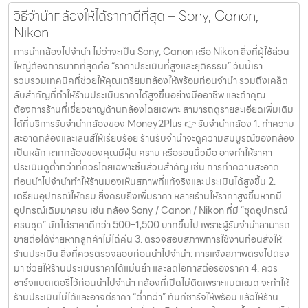
วิธีจำนำกล้องให้ได้ราคาดีที่สุด – Sony, Canon,
Nikon
การนำกล้องไปจำนำ ไม่ว่าจะเป็น Sony, Canon หรือ Nikon สิ่งที่ผู้ใช้ส่วน
ใหญ่ต้องการมากที่สุดคือ “ราคาประเมินที่สูงและยุติธรรม” วันนี้เรา
รวบรวมเทคนิคที่ช่วยให้คุณเตรียมกล้องให้พร้อมก่อนจำนำ รวมถึงเคล็ด
ลับสำคัญที่ทำให้ร้านประเมินราคาได้สูงขึ้นอย่างมืออาชีพ และถ้าคุณ
ต้องการร้านที่เชี่ยวชาญด้านกล้องโดยเฉพาะ สามารถดูรายละเอียดเพิ่มเติม
ได้ที่บริการรับจำนำกล้องของ Money2Plus 👉 รับจำนำกล้อง 1. ทำความ
สะอาดกล้องและเลนส์ให้เรียบร้อย ร้านรับจำนำจะดูความสมบูรณ์ของกล้อง
เป็นหลัก หากกล้องของคุณมีฝุ่น คราบ หรือรอยนิ้วมือ อาจทำให้ราคา
ประเมินดูต่ำกว่าที่ควรโดยเฉพาะชิ้นส่วนสำคัญ เช่น การทำความสะอาด
ก่อนนำไปจำนำทำให้ร้านมองเห็นสภาพที่แท้จริงและประเมินได้สูงขึ้น 2.
เตรียมอุปกรณ์ให้ครบ ยิ่งครบยิ่งเพิ่มราคา หลายร้านให้ราคาสูงขึ้นหากมี
อุปกรณ์เดิมมาครบ เช่น กล้อง Sony / Canon / Nikon ที่มี “ชุดอุปกรณ์
ครบชุด” มักได้ราคาดีกว่า 500–1,500 บาทขึ้นไป เพราะผู้รับจำนำสามารถ
ขายต่อได้ง่ายหากลูกค้าไม่ไถ่คืน 3. ตรวจสอบสภาพการใช้งานก่อนส่งให้
ร้านประเมิน สิ่งที่ควรตรวจสอบก่อนนำไปจำนำ: การแจ้งสภาพตรงไปตรง
มา ช่วยให้ร้านประเมินราคาได้แม่นยำ และลดโอกาสต่อรองราคา 4. ควร
ชาร์จแบตเตอรี่ไว้ก่อนนำไปจำนำ กล้องที่เปิดไม่ติดเพราะแบตหมด จะทำให้
ร้านประเมินไม่ได้และอาจตีราคา “ต่ำกว่า” ทันทีชาร์จให้พร้อม แล้วให้ร้าน