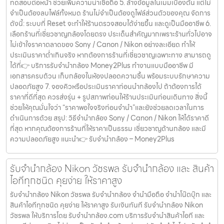
ทดสอบต่อหน้า ช่วยเพิ่มความน่าเชื่อถือ 5. ล้างข้อมูลในเมมเบื้องต้น แต่ไม่
จำเป็นต้องลบไฟล์ทั้งหมด ร้านไม่จำเป็นต้องดูไฟล์ส่วนตัวของคุณ จัดการ
ดังนี้: ระบบที่ Reset จะทำให้ร้านตรวจสอบได้ง่ายขึ้น และดูเป็นมืออาชีพ 6.
เลือกร้านที่เชี่ยวชาญกล้องโดยตรง ประเด็นสำคัญมากเพราะร้านทั่วไปอาจ
ไม่เข้าใจราคาตลาดของ Sony / Canon / Nikon อย่างละเอียด ทำให้
ประเมินราคาต่ำเกินจริง หากต้องการร้านที่เชี่ยวชาญเฉพาะทาง สามารถดู
ได้ที่👉 บริการรับจำนำกล้อง Money2Plus ทำงานแบบมืออาชีพ มี
เอกสารครบถ้วน เก็บกล้องในห้องปลอดความชื้น พร้อมระบบรักษาความ
ปลอดภัยสูง 7. จองคิวหรือประเมินราคาก่อนนำกล้องไป ถ้าต้องการได้
ราคาที่ดีที่สุด ควรส่งรุ่น + รูปสภาพก่อนให้ร้านประเมินก่อนเดินทาง สิ่งนี้
ช่วยให้คุณมั่นใจว่า “ราคาพอใจจริงก่อนจำนำ”และยังช่วยลดเวลาในการ
ดำเนินการด้วย สรุป: วิธีจำนำกล้อง Sony / Canon / Nikon ให้ได้ราคาดี
ที่สุด หากคุณต้องการร้านที่ให้ราคาเป็นธรรม เชี่ยวชาญด้านกล้อง และมี
ความปลอดภัยสูง แนะนำ👉 รับจำนำกล้อง – Money2Plus
รับจำนำกล้อง Nikon วัชรพล รับจํานํากล้อง และ สินค้า
ไอทีทุกชนิด คุยง่าย ให้ราคาสูง
รับจำนำกล้อง Nikon วัชรพล รับจํานํากล้อง จำนำมือถือ จำนำโน๊ตบุ๊ก และ
สินค้าไอทีทุกชนิด คุยง่าย ให้ราคาสูง รับเงินทันที รับจำนำกล้อง Nikon
วัชรพล ให้บริการโดย รับจํานํากล้อง.com บริการรับจํานําสินค้าไอที และ