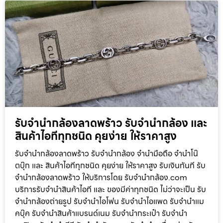
รับจำนำกล้องลาดพร้าว รับจํานํากล้อง และ
สินค้าไอทีทุกชนิด คุยง่าย ให้ราคาสูง
รับจำนำกล้องลาดพร้าว รับจํานํากล้อง จำนำมือถือ จำนำโน๊
ตบุ๊ก และ สินค้าไอทีทุกชนิด คุยง่าย ให้ราคาสูง รับเงินทันที รับ
จำนำกล้องลาดพร้าว ให้บริการโดย รับจํานํากล้อง.com
บริการรับจํานําสินค้าไอที และ ของมีค่าทุกชนิด ไม่ว่าจะเป็น รับ
จํานํากล้องถ่ายรูป รับจํานําไอโฟน รับจํานําไอแพด รับจํานําแม
คบุ๊ค รับจํานําสินค้าแบรนด์เนม รับจํานํากระเป๋า รับจํานํา