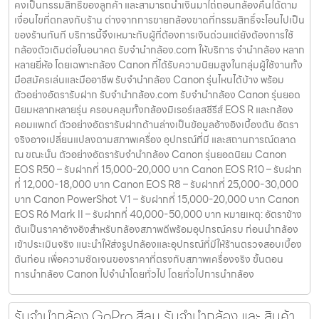
คงเป็นกรรมสิทธิ์ของลูกค้า และสามารถนำเงินมาไถ่ถอนกล้องคืนได้ตาม
เงื่อนไขที่ตกลงกับร้าน ต่างจากการขายกล้องขาดที่กรรมสิทธิ์จะโอนไปเป็น
ของร้านทันที บริการนี้จึงเหมาะกับผู้ที่ต้องการเงินด่วนแต่ยังต้องการใช้
กล้องตัวเดิมต่อในอนาคต รับจำนำกล้อง.com ให้บริการ จำนำกล้อง หลาก
หลายยี่ห้อ โดยเฉพาะกล้อง Canon ที่ได้รับความนิยมสูงในกลุ่มผู้ใช้งานทั้ง
มือสมัครเล่นและมืออาชีพ รับจำนำกล้อง Canon รุ่นไหนได้บ้าง พร้อม
ตัวอย่างอัตรารับฝาก รับจำนำกล้อง.com รับจำนำกล้อง Canon รุ่นยอด
นิยมหลากหลายรุ่น ครอบคลุมทั้งกล้องมิเรอร์เลสซีรีส์ EOS R และกล้อง
คอมแพกต์ ตัวอย่างอัตรารับฝากด้านล่างเป็นข้อมูลอ้างอิงเบื้องต้น อัตรา
จริงอาจเปลี่ยนแปลงตามสภาพเครื่อง อุปกรณ์ที่มี และสถานการณ์ตลาด
ณ ขณะนั้น ตัวอย่างอัตรารับจำนำกล้อง Canon รุ่นยอดนิยม Canon
EOS R50 – รับฝากที่ 15,000-20,000 บาท Canon EOS R10 – รับฝาก
ที่ 12,000-18,000 บาท Canon EOS R8 – รับฝากที่ 25,000-30,000
บาท Canon PowerShot V1 – รับฝากที่ 15,000-20,000 บาท Canon
EOS R6 Mark II – รับฝากที่ 40,000-50,000 บาท หมายเหตุ: อัตราข้าง
ต้นเป็นราคาอ้างอิงสำหรับกล้องสภาพดีพร้อมอุปกรณ์ครบ ก่อนนำกล้อง
เข้าประเมินจริง แนะนำให้ส่งรูปกล้องและอุปกรณ์ที่มีให้ร้านตรวจสอบเบื้อง
ต้นก่อน เพื่อความชัดเจนของราคาที่ตรงกับสภาพเครื่องจริง ขั้นตอน
การนำกล้อง Canon ไปจำนำโดยทั่วไป โดยทั่วไปการนำกล้อง
รับจำนำกล้อง GoPro สีลม รับจํานํากล้อง และ สินค้า