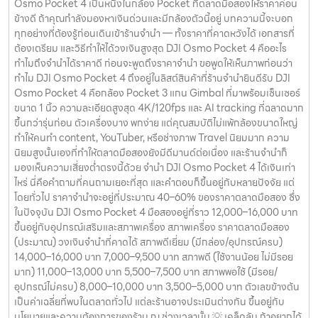
Osmo Pocket 4 เป็นหนึ่งในกล้อง Pocket ที่ตลาดมือสองให้ราคาค่อน
ข้างดี ถ้าคุณกำลังมองหาเงินด่วนและมีกล้องตัวนี้อยู่ บทความนี้จะบอก
ทุกอย่างที่ต้องรู้ก่อนเดินเข้าร้านจำนำ — ทั้งราคาที่คาดหวังได้ เอกสารที่
ต้องเตรียม และวิธีทำให้ได้วงเงินสูงสุด DJI Osmo Pocket 4 คืออะไร
ทำไมถึงจำนำได้ราคาดี ก่อนจะพูดถึงราคาจำนำ ขอพูดให้เห็นภาพก่อนว่า
ทำไม DJI Osmo Pocket 4 ถึงอยู่ในลิสต์สินค้าที่ร้านจำนำยินดีรับ DJI
Osmo Pocket 4 คือกล้อง Pocket 3 แกน Gimbal ที่มาพร้อมเซ็นเซอร์
ขนาด 1 นิ้ว ความละเอียดสูงสุด 4K/120fps และ AI tracking ที่ฉลาดมาก
ขึ้นกว่ารุ่นก่อน ตัวเครื่องบาง พกง่าย แต่คุณสมบัติไม่แพ้กล้องขนาดใหญ่
ทำให้คนทำ content, YouTuber, หรือช่างภาพ Travel นิยมมาก ความ
นิยมสูงนั้นเองที่ทำให้ตลาดมือสองยังมีดีมานด์ต่อเนื่อง และร้านจำนำก็
มองเห็นความเสี่ยงต่ำตรงนี้ด้วย จำนำ DJI Osmo Pocket 4 ได้เงินเท่า
ไหร่ นี่คือคำถามที่คนถามเยอะที่สุด และคำตอบก็ขึ้นอยู่กับหลายปัจจัย แต่
โดยทั่วไป ราคาจำนำจะอยู่ที่ประมาณ 40–60% ของราคาตลาดมือสอง ซึ่ง
ในปัจจุบัน DJI Osmo Pocket 4 มือสองอยู่ที่ราว 12,000–16,000 บาท
ขึ้นอยู่กับอุปกรณ์เสริมและสภาพเครื่อง สภาพเครื่อง ราคาตลาดมือสอง
(ประมาณ) วงเงินจำนำที่คาดได้ สภาพดีเยี่ยม (มีกล่อง/อุปกรณ์ครบ)
14,000–16,000 บาท 7,000–9,500 บาท สภาพดี (ใช้งานน้อย ไม่มีรอย
มาก) 11,000–13,000 บาท 5,500–7,500 บาท สภาพพอใช้ (มีรอย/
อุปกรณ์ไม่ครบ) 8,000–10,000 บาท 3,500–5,000 บาท ตัวเลขข้างต้น
เป็นค่าเฉลี่ยที่พบในตลาดทั่วไป แต่ละร้านอาจประเมินต่างกัน ขึ้นอยู่กับ
นโยบายและความต้องการของร้าน ณ ช่วงเวลานั้น 💡 เคล็ดลับ ถ้าอยากได้