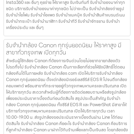
Insta360 และ อื่นๆ คุยง่าย ให้ราคาสูง รับเงินทันที รับจำนำของมาค่าทุก
ชนิด บริการรับจำนำของมาค่าทุกชนิด ไม่ว่าจะเป็น รับจํานํากล้องถ่ายรูป
รับจํานําไอโฟน รับจํานําไอแพด รับจํานําแมคบุ๊ค รับจํานําสินค้าแบรนด์เนม
รับจํานํากระเป๋า รับจํานํานาฬิกา รับจํานําทีวี รับจํานําจักรยาน รับจํานํา
เครื่องประดับ และ อื่นๆ
รับจำนำกล้อง Canon ทุกรุ่นยอดนิยม ให้ราคาสูง มี
สาขาทั่วกรุงเทพ เปิดทุกวัน
สำหรับผู้ใช้กล้อง Canon ที่ต้องการเงินด่วนโดยไม่อยากขายกล้องตัว
โปรดทิ้งไป รับจำนำกล้อง Canon เป็นทางเลือกที่ช่วยให้ยังมีสิทธิ์ไถ่ถอน
กล้องคืนได้ในภายหลัง รับจำนำกล้อง.com เปิดให้บริการรับจำนำกล้อง
Canon ทุกรุ่นยอดนิยม ตั้งแต่กล้องมิเรอร์เลสซีรีส์ EOS R ไปจนถึงกล้อง
คอมแพกต์ พร้อมสาขาที่กระจายอยู่ทั่วกรุงเทพมหานครและปริมณฑล เปิด
ให้บริการทุกวัน สะดวกสำหรับผู้ที่ต้องการติดต่อสอบถามหรือส่งรูปกล้อง
เพื่อขอประเมินราคาเบื้องต้นก่อนตัดสินใจ สรุปประเด็นสำคัญ รับจำนำ
กล้อง Canon ทุกรุ่นยอดนิยม ทั้งซีรีส์ EOS R และ PowerShot มีสาขาให้
บริการทั่วกรุงเทพมหานครและปริมณฑล เปิดให้บริการทุกวัน เวลา
10.00-19.00 น. ส่งรูปกล้องขอประเมินราคาเบื้องต้นผ่าน Line ได้ก่อน
ตัดสินใจ รับจำนำกล้อง Canon คืออะไร รับจำนำกล้อง Canon คือบริการ
ที่ลูกค้านำกล้อง Canon มาฝากไว้กับร้านเพื่อแลกเป็นเงินสด โดยกล้องยัง