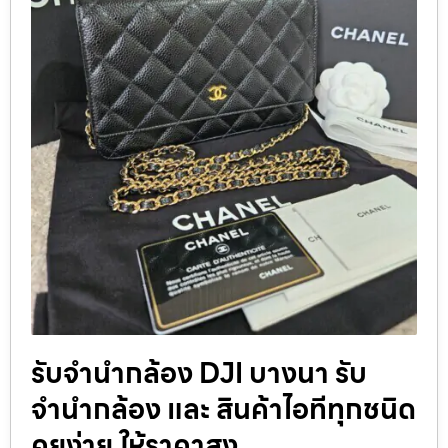
รับจำนำกล้อง DJI บางนา รับ
จํานํากล้อง และ สินค้าไอทีทุกชนิด
คุยง่าย ให้ราคาสูง