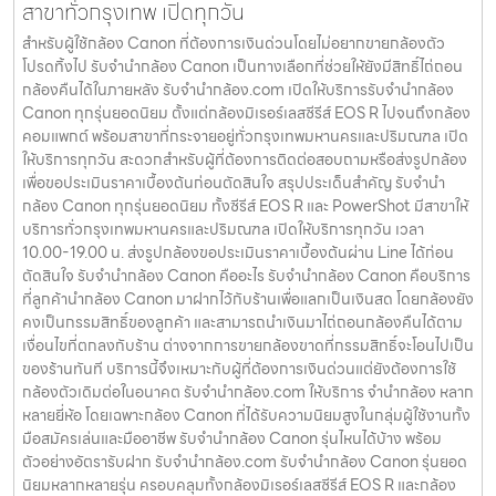
สาขาทั่วกรุงเทพ เปิดทุกวัน
สำหรับผู้ใช้กล้อง Canon ที่ต้องการเงินด่วนโดยไม่อยากขายกล้องตัว
โปรดทิ้งไป รับจำนำกล้อง Canon เป็นทางเลือกที่ช่วยให้ยังมีสิทธิ์ไถ่ถอน
กล้องคืนได้ในภายหลัง รับจำนำกล้อง.com เปิดให้บริการรับจำนำกล้อง
Canon ทุกรุ่นยอดนิยม ตั้งแต่กล้องมิเรอร์เลสซีรีส์ EOS R ไปจนถึงกล้อง
คอมแพกต์ พร้อมสาขาที่กระจายอยู่ทั่วกรุงเทพมหานครและปริมณฑล เปิด
ให้บริการทุกวัน สะดวกสำหรับผู้ที่ต้องการติดต่อสอบถามหรือส่งรูปกล้อง
เพื่อขอประเมินราคาเบื้องต้นก่อนตัดสินใจ สรุปประเด็นสำคัญ รับจำนำ
กล้อง Canon ทุกรุ่นยอดนิยม ทั้งซีรีส์ EOS R และ PowerShot มีสาขาให้
บริการทั่วกรุงเทพมหานครและปริมณฑล เปิดให้บริการทุกวัน เวลา
10.00-19.00 น. ส่งรูปกล้องขอประเมินราคาเบื้องต้นผ่าน Line ได้ก่อน
ตัดสินใจ รับจำนำกล้อง Canon คืออะไร รับจำนำกล้อง Canon คือบริการ
ที่ลูกค้านำกล้อง Canon มาฝากไว้กับร้านเพื่อแลกเป็นเงินสด โดยกล้องยัง
คงเป็นกรรมสิทธิ์ของลูกค้า และสามารถนำเงินมาไถ่ถอนกล้องคืนได้ตาม
เงื่อนไขที่ตกลงกับร้าน ต่างจากการขายกล้องขาดที่กรรมสิทธิ์จะโอนไปเป็น
ของร้านทันที บริการนี้จึงเหมาะกับผู้ที่ต้องการเงินด่วนแต่ยังต้องการใช้
กล้องตัวเดิมต่อในอนาคต รับจำนำกล้อง.com ให้บริการ จำนำกล้อง หลาก
หลายยี่ห้อ โดยเฉพาะกล้อง Canon ที่ได้รับความนิยมสูงในกลุ่มผู้ใช้งานทั้ง
มือสมัครเล่นและมืออาชีพ รับจำนำกล้อง Canon รุ่นไหนได้บ้าง พร้อม
ตัวอย่างอัตรารับฝาก รับจำนำกล้อง.com รับจำนำกล้อง Canon รุ่นยอด
นิยมหลากหลายรุ่น ครอบคลุมทั้งกล้องมิเรอร์เลสซีรีส์ EOS R และกล้อง