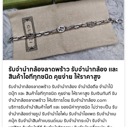
รับจำนำกล้องลาดพร้าว รับจํานํากล้อง และ
สินค้าไอทีทุกชนิด คุยง่าย ให้ราคาสูง
รับจำนำกล้องลาดพร้าว รับจํานํากล้อง จำนำมือถือ จำนำโน๊
ตบุ๊ก และ สินค้าไอทีทุกชนิด คุยง่าย ให้ราคาสูง รับเงินทันที รับ
จำนำกล้องลาดพร้าว ให้บริการโดย รับจํานํากล้อง.com
บริการรับจํานําสินค้าไอที และ ของมีค่าทุกชนิด ไม่ว่าจะเป็น รับ
จํานํากล้องถ่ายรูป รับจํานําไอโฟน รับจํานําไอแพด รับจํานําแม
คบุ๊ค รับจํานําสินค้าแบรนด์เนม รับจํานํากระเป๋า รับจํานํา