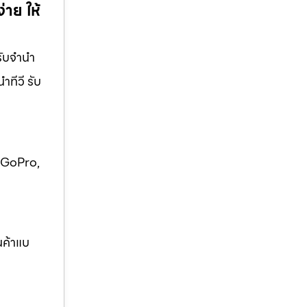
่าย ให้
ับจํานํา
าทีวี รับ
ง GoPro,
ินค้าแบ