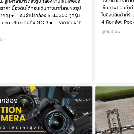
ถึงจำนำได้ราคาด
น. ลูกค้าสามารถส่งรูปกล้องผ่านไลน์เพื่อขอ
เห็นภาพก่อนว่าท
นราคาเบื้องต้นได้ก่อนเดินทางมาที่สาขา สรุป
ในลิสต์สินค้าที
สำคัญ ● รับจำนำกล้อง Insta360 ทุกรุ่น
4 คือกล้อง Poc
ต่ Luna Ultra จนถึง GO 3 ● ราคารับฝาก
ดูเพิ่มเติม »
ิม »